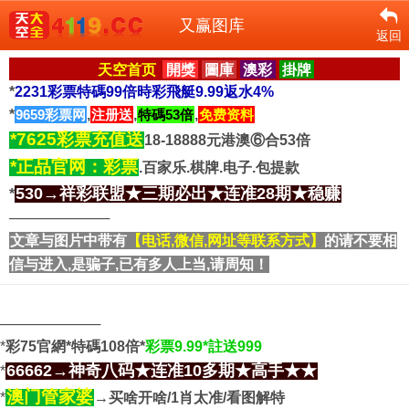
又赢图库
返回
天空首页
開獎
圖庫
澳彩
掛牌
*
2231彩票特碼99倍時彩飛艇9.99返水4%
*
9659彩票网
,
注册送
,
特碼53倍
,
免费资料
*7625彩票充值送
18-18888元港澳⑥合53倍
*正品官网：彩票
.百家乐.棋牌.电子.包提款
530→祥彩联盟★三期必出★连准28期★稳赚
*
──────────
文章与图片中带有
【电话,微信,网址等联系方式】
的请不要相
信与进入,是骗子,已有多人上当,请周知！
──────────
*
彩75官網*特碼108倍*
彩票9.99*註送999
66662→神奇八码★连准10多期★高手★★
*
澳门管家婆
*
→买啥开啥/1肖太准/看图解特