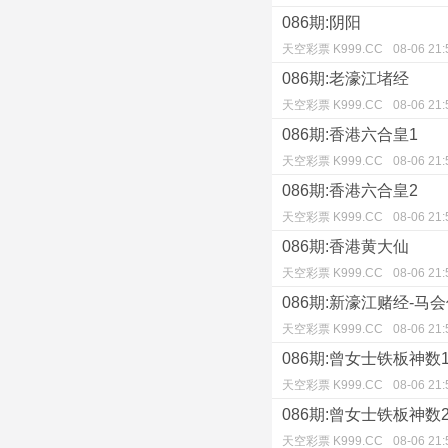
086期:阴阳
天空彩票 K999.CC
08-06 21:
086期:老濠江堵经
天空彩票 K999.CC
08-06 21:
086期:香港六合皇1
天空彩票 K999.CC
08-06 21:
086期:香港六合皇2
天空彩票 K999.CC
08-06 21:
086期:香港黄大仙
天空彩票 K999.CC
08-06 21:
086期:新濠江赌经-马
天空彩票 K999.CC
08-06 21:
086期:曾女士铁板神数
天空彩票 K999.CC
08-06 21:
086期:曾女士铁板神数
天空彩票 K999.CC
08-06 21: