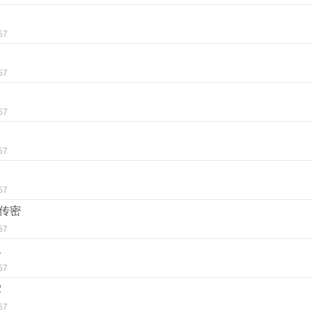
57
57
57
57
57
会传密
57
1
57
2
57