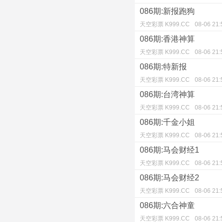
086期:新报跑狗
天空彩票 K999.CC
08-06 21:
086期:香港神算
天空彩票 K999.CC
08-06 21:
086期:特新报
天空彩票 K999.CC
08-06 21:
086期:台湾神算
天空彩票 K999.CC
08-06 21:
086期:千金小姐
天空彩票 K999.CC
08-06 21:
086期:马会财经1
天空彩票 K999.CC
08-06 21:
086期:马会财经2
天空彩票 K999.CC
08-06 21:
086期:六合神童
天空彩票 K999.CC
08-06 21: