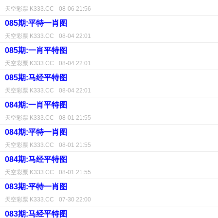
天空彩票 K333.CC
08-06 21:56
085期:平特一肖图
天空彩票 K333.CC
08-04 22:01
085期:一肖平特图
天空彩票 K333.CC
08-04 22:01
085期:马经平特图
天空彩票 K333.CC
08-04 22:01
084期:一肖平特图
天空彩票 K333.CC
08-01 21:55
084期:平特一肖图
天空彩票 K333.CC
08-01 21:55
084期:马经平特图
天空彩票 K333.CC
08-01 21:55
083期:平特一肖图
天空彩票 K333.CC
07-30 22:00
083期:马经平特图