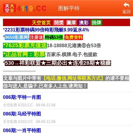
图解平特
返回
天空首页
開獎
圖庫
澳彩
掛牌
*
2231彩票特碼99倍時彩飛艇9.99返水4%
*
9659彩票网
,
注册送
,
特碼53倍
,
免费资料
*7625彩票充值送
18-18888元港澳⑥合53倍
*正品官网：彩票
.百家乐.棋牌.电子.包提款
530→祥彩联盟★三期必出★连准28期★稳赚
*
──────────
文章与图片中带有
【电话,微信,网址等联系方式】
的请不要相
信与进入,是骗子,已有多人上当,请周知！
086期:平特一肖图
天空彩票 K333.CC
08-06 21:56
086期:马经平特图
天空彩票 K333.CC
08-06 21:56
086期:一肖平特图