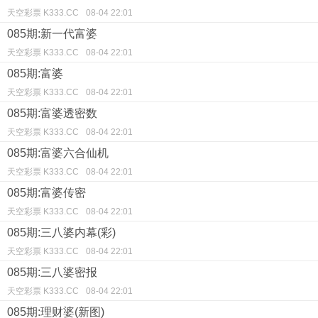
天空彩票 K333.CC
08-04 22:01
085期:新一代富婆
天空彩票 K333.CC
08-04 22:01
085期:富婆
天空彩票 K333.CC
08-04 22:01
085期:富婆透密数
天空彩票 K333.CC
08-04 22:01
085期:富婆六合仙机
天空彩票 K333.CC
08-04 22:01
085期:富婆传密
天空彩票 K333.CC
08-04 22:01
085期:三八婆内幕(彩)
天空彩票 K333.CC
08-04 22:01
085期:三八婆密报
天空彩票 K333.CC
08-04 22:01
085期:理财婆(新图)