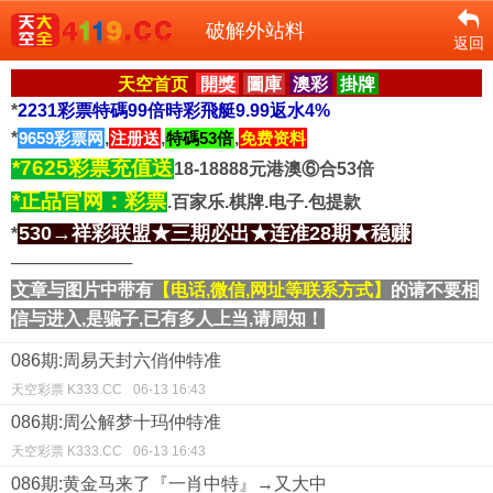
破解外站料
返回
天空首页
開獎
圖庫
澳彩
掛牌
*
2231彩票特碼99倍時彩飛艇9.99返水4%
*
9659彩票网
,
注册送
,
特碼53倍
,
免费资料
*7625彩票充值送
18-18888元港澳⑥合53倍
*正品官网：彩票
.百家乐.棋牌.电子.包提款
530→祥彩联盟★三期必出★连准28期★稳赚
*
──────────
文章与图片中带有
【电话,微信,网址等联系方式】
的请不要相
信与进入,是骗子,已有多人上当,请周知！
086期:周易天封六俏仲特准
天空彩票 K333.CC
06-13 16:43
086期:周公解梦十玛仲特准
天空彩票 K333.CC
06-13 16:43
086期:黄金马来了『一肖中特』→又大中