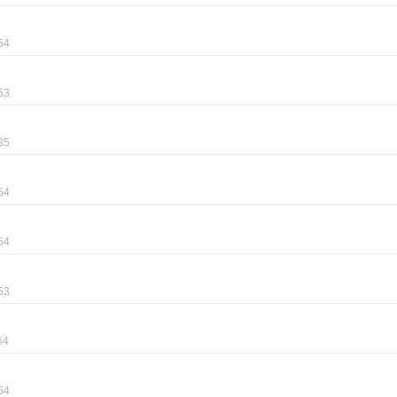
54
53
35
54
54
53
54
54