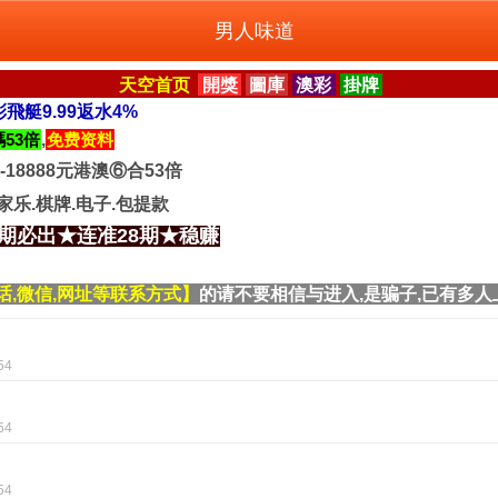
男人味道
天空首页
開獎
圖庫
澳彩
掛牌
彩飛艇9.99返水4%
53倍
,
免费资料
8-18888元港澳⑥合53倍
百家乐.棋牌.电子.包提款
三期必出★连准28期★稳赚
话,微信,网址等联系方式】
的请不要相信与进入,是骗子,已有多人
54
54
54