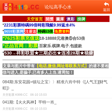
论坛高手心水
返回
天空首页
開獎
圖庫
澳彩
掛牌
*
2231彩票特碼99倍時彩飛艇9.99返水4%
*
9659彩票网
,
注册送
,
特碼53倍
,
免费资料
*7625彩票充值送
18-18888元港澳⑥合53倍
*正品官网：彩票
.百家乐.棋牌.电子.包提款
530→祥彩联盟★三期必出★连准28期★稳赚
*
──────────
文章与图片中带有
【电话,微信,网址等联系方式】
的请不要相
信与进入,是骗子,已有多人上当,请周知！
084期:东安花园=镇坛之宝〉〉精准六肖中特《[人气王][财气
旺]》_
天空彩票 K999.CC
06-10 15:03
041期:【火火风神】平特一肖_
天空彩票 K999.CC
06-10 15:03