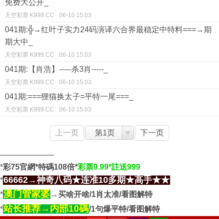
免费大公开_
天空彩票 K999.CC
06-10 15:03
041期:╬→红叶子实力24码演译六合界最稳定中特料===→期
期大中_
天空彩票 K999.CC
06-10 15:03
041期:【肖浩】-----杀3肖-----_
天空彩票 K999.CC
06-10 15:03
041期:===狸猫换太子=平特一尾===_
天空彩票 K999.CC
06-10 15:03
上一页
第1页
下一页
──────────
*
彩75官網*特碼108倍*
彩票9.99*註送999
66662→神奇八码★连准10多期★高手★★
*
澳门管家婆
*
→买啥开啥/1肖太准/看图解特
站长推荐→内部10碼
*
/1句爆平特/看图解特