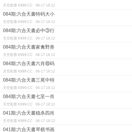
天空彩票 K999.CC
06-17 18:12
084期:六合天書特码大小
天空彩票 K999.CC
06-17 18:12
084期:六合天書必中③行
天空彩票 K999.CC
06-17 18:12
084期:六合天書家禽野兽
天空彩票 K999.CC
06-17 18:12
084期:六合天書六肖⑩码
天空彩票 K999.CC
06-17 18:12
084期:六合天書三尾中特
天空彩票 K999.CC
06-17 18:12
084期:六合天書七至一肖
天空彩票 K999.CC
06-17 18:12
041期:六合天書稳杀四肖
天空彩票 K999.CC
06-17 18:12
041期:六合天書琴棋书画