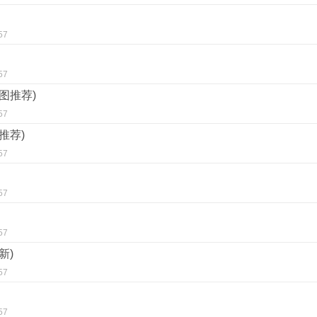
57
57
图推荐)
57
推荐)
57
57
57
新)
57
57