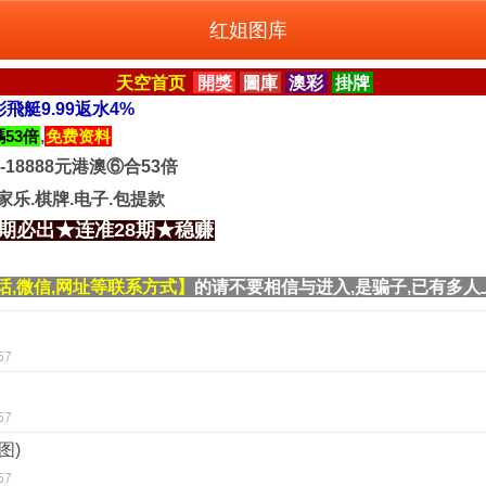
红姐图库
天空首页
開獎
圖庫
澳彩
掛牌
彩飛艇9.99返水4%
53倍
,
免费资料
8-18888元港澳⑥合53倍
百家乐.棋牌.电子.包提款
三期必出★连准28期★稳赚
话,微信,网址等联系方式】
的请不要相信与进入,是骗子,已有多人
57
57
图)
57