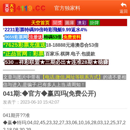
官方独家料
返回
天空首页
開獎
圖庫
澳彩
掛牌
*
2231彩票特碼99倍時彩飛艇9.99返水4%
*
9659彩票网
,
注册送
,
特碼53倍
,
免费资料
*7625彩票充值送
18-18888元港澳⑥合53倍
*正品官网：彩票
.百家乐.棋牌.电子.包提款
530→祥彩联盟★三期必出★连准28期★稳赚
*
──────────
文章与图片中带有
【电话,微信,网址等联系方式】
的请不要相
信与进入,是骗子,已有多人上当,请周知！
041期:◆官方◆赢四玛(免费公开)
发表于：2023-06-10 15:42:07
041期开??准
◆赢◆特玛:04,02,45,23,32,27,33,06,10,16,28,03,12,25,37,2
2,18,08,30,29