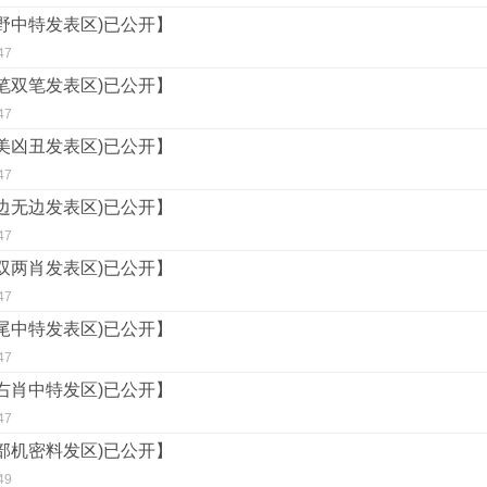
家野中特发表区)已公开】
47
单笔双笔发表区)已公开】
47
吉美凶丑发表区)已公开】
47
有边无边发表区)已公开】
47
单双两肖发表区)已公开】
47
五尾中特发表区)已公开】
47
左右肖中特发区)已公开】
47
内部机密料发区)已公开】
49