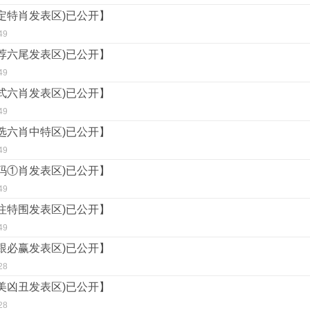
稳定特肖发表区)已公开】
49
推荐六尾发表区)已公开】
49
公式六肖发表区)已公开】
49
精选六肖中特区)已公开】
49
①码①肖发表区)已公开】
49
投注特围发表区)已公开】
49
长跟必赢发表区)已公开】
28
吉美凶丑发表区)已公开】
28