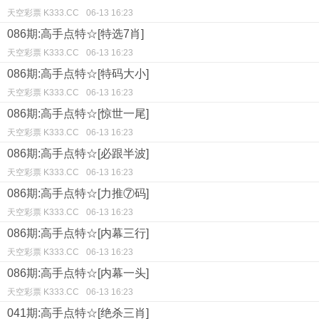
天空彩票 K333.CC
06-13 16:23
086期:高手点特☆[特选7肖]
天空彩票 K333.CC
06-13 16:23
086期:高手点特☆[特码大小]
天空彩票 K333.CC
06-13 16:23
086期:高手点特☆[惊世一尾]
天空彩票 K333.CC
06-13 16:23
086期:高手点特☆[必跟半波]
天空彩票 K333.CC
06-13 16:23
086期:高手点特☆[力推⑦码]
天空彩票 K333.CC
06-13 16:23
086期:高手点特☆[内幕三行]
天空彩票 K333.CC
06-13 16:23
086期:高手点特☆[内幕一头]
天空彩票 K333.CC
06-13 16:23
041期:高手点特☆[绝杀三肖]