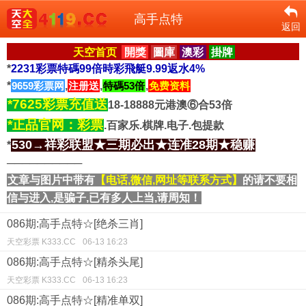
高手点特
返回
天空首页
開獎
圖庫
澳彩
掛牌
*
2231彩票特碼99倍時彩飛艇9.99返水4%
*
9659彩票网
,
注册送
,
特碼53倍
,
免费资料
*7625彩票充值送
18-18888元港澳⑥合53倍
*正品官网：彩票
.百家乐.棋牌.电子.包提款
530→祥彩联盟★三期必出★连准28期★稳赚
*
──────────
文章与图片中带有
【电话,微信,网址等联系方式】
的请不要相
信与进入,是骗子,已有多人上当,请周知！
086期:高手点特☆[绝杀三肖]
天空彩票 K333.CC
06-13 16:23
086期:高手点特☆[精杀头尾]
天空彩票 K333.CC
06-13 16:23
086期:高手点特☆[精准单双]