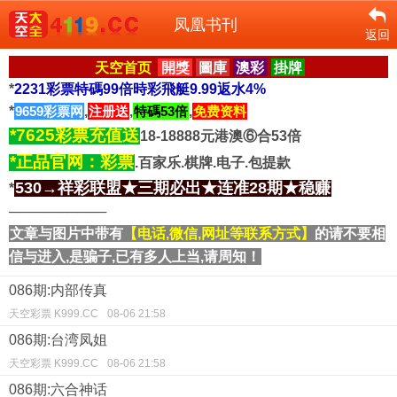
凤凰书刊
返回
天空首页
開獎
圖庫
澳彩
掛牌
*
2231彩票特碼99倍時彩飛艇9.99返水4%
*
9659彩票网
,
注册送
,
特碼53倍
,
免费资料
*7625彩票充值送
18-18888元港澳⑥合53倍
*正品官网：彩票
.百家乐.棋牌.电子.包提款
530→祥彩联盟★三期必出★连准28期★稳赚
*
──────────
文章与图片中带有
【电话,微信,网址等联系方式】
的请不要相
信与进入,是骗子,已有多人上当,请周知！
086期:内部传真
天空彩票 K999.CC
08-06 21:58
086期:台湾凤姐
天空彩票 K999.CC
08-06 21:58
086期:六合神话