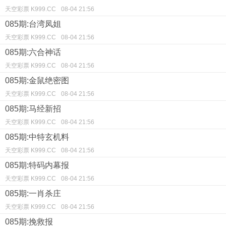
天空彩票 K999.CC
08-04 21:56
085期:台湾凤姐
天空彩票 K999.CC
08-04 21:56
085期:六合神话
天空彩票 K999.CC
08-04 21:56
085期:金鼠绝密图
天空彩票 K999.CC
08-04 21:56
085期:马经新招
天空彩票 K999.CC
08-04 21:56
085期:中特玄机料
天空彩票 K999.CC
08-04 21:56
085期:特码内幕报
天空彩票 K999.CC
08-04 21:56
085期:一肖杀庄
天空彩票 K999.CC
08-04 21:56
085期:挽救报