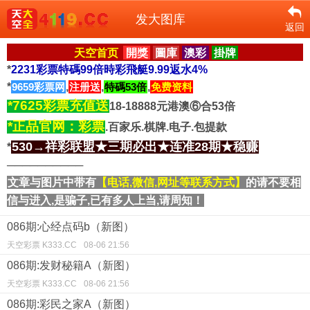
发大图库
返回
天空首页
開獎
圖庫
澳彩
掛牌
*
2231彩票特碼99倍時彩飛艇9.99返水4%
*
9659彩票网
,
注册送
,
特碼53倍
,
免费资料
*7625彩票充值送
18-18888元港澳⑥合53倍
*正品官网：彩票
.百家乐.棋牌.电子.包提款
530→祥彩联盟★三期必出★连准28期★稳赚
*
──────────
文章与图片中带有
【电话,微信,网址等联系方式】
的请不要相
信与进入,是骗子,已有多人上当,请周知！
086期:心经点码b（新图）
天空彩票 K333.CC
08-06 21:56
086期:发财秘籍A（新图）
天空彩票 K333.CC
08-06 21:56
086期:彩民之家A（新图）