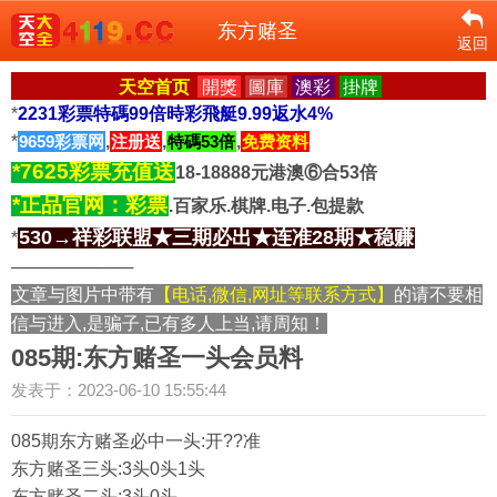
东方赌圣
返回
天空首页
開獎
圖庫
澳彩
掛牌
*
2231彩票特碼99倍時彩飛艇9.99返水4%
*
9659彩票网
,
注册送
,
特碼53倍
,
免费资料
*7625彩票充值送
18-18888元港澳⑥合53倍
*正品官网：彩票
.百家乐.棋牌.电子.包提款
530→祥彩联盟★三期必出★连准28期★稳赚
*
──────────
文章与图片中带有
【电话,微信,网址等联系方式】
的请不要相
信与进入,是骗子,已有多人上当,请周知！
085期:东方赌圣一头会员料
发表于：2023-06-10 15:55:44
085期东方赌圣必中一头:开??准
东方赌圣三头:3头0头1头
东方赌圣二头:3头0头