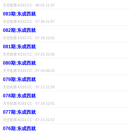
天空彩票 K333.CC
08-01 21:57
083期:东成西就
天空彩票 K333.CC
07-30 21:57
082期:东成西就
天空彩票 K333.CC
07-28 22:02
081期:东成西就
天空彩票 K333.CC
07-25 22:00
080期:东成西就
天空彩票 K333.CC
07-24 00:23
079期:东成西就
天空彩票 K333.CC
07-21 21:55
078期:东成西就
天空彩票 K333.CC
07-16 22:01
077期:东成西就
天空彩票 K333.CC
07-14 21:57
076期:东成西就