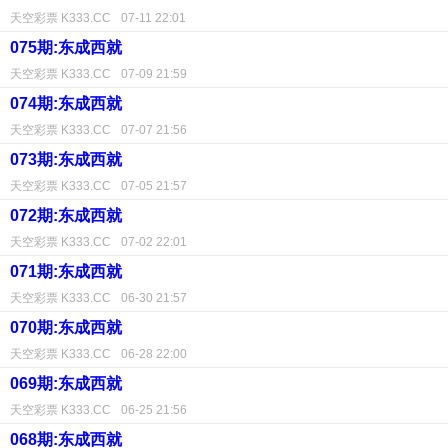
天空彩票 K333.CC
07-11 22:01
075期:东成西就
天空彩票 K333.CC
07-09 21:59
074期:东成西就
天空彩票 K333.CC
07-07 21:56
073期:东成西就
天空彩票 K333.CC
07-05 21:57
072期:东成西就
天空彩票 K333.CC
07-02 22:01
071期:东成西就
天空彩票 K333.CC
06-30 21:57
070期:东成西就
天空彩票 K333.CC
06-28 22:00
069期:东成西就
天空彩票 K333.CC
06-25 21:56
068期:东成西就