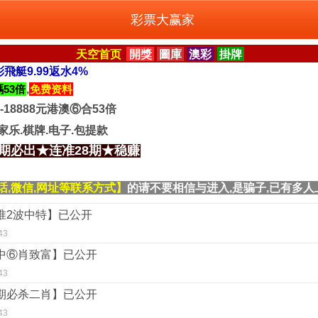
彩票大赢家
天空首页
開獎
圖庫
澳彩
掛牌
彩飛艇9.99返水4%
53倍
,
免费资料
8-18888元港澳⑥合53倍
百家乐.棋牌.电子.包提款
三期必出★连准28期★稳赚
话,微信,网址等联系方式】
的请不要相信与进入,是骗子,已有多人
精准2波中特】已公开
43
稳中⑥肖致富】已公开
43
期期必杀二肖】已公开
43