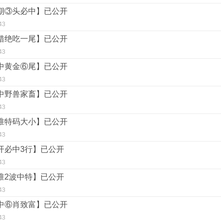
期期③头必中】已公开
43
无错绝吃一尾】已公开
43
必中黄金⑥尾】已公开
43
必中野兽家畜】已公开
43
奇准特码大小】已公开
43
公开必中3行】已公开
43
精准2波中特】已公开
43
稳中⑥肖致富】已公开
43