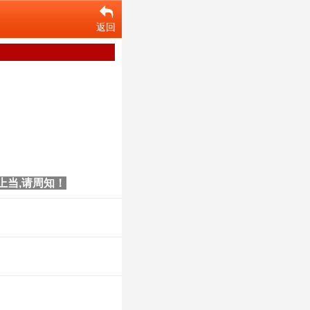
返回
上当,请周知！