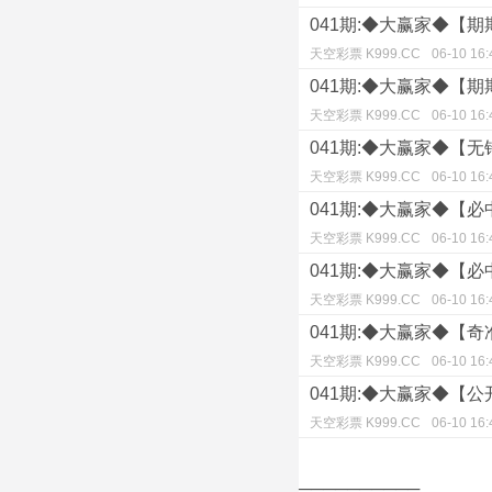
041期:◆大赢家◆【
天空彩票 K999.CC
06-10 16:
041期:◆大赢家◆【
天空彩票 K999.CC
06-10 16:
041期:◆大赢家◆【
天空彩票 K999.CC
06-10 16:
041期:◆大赢家◆【
天空彩票 K999.CC
06-10 16:
041期:◆大赢家◆【
天空彩票 K999.CC
06-10 16:
041期:◆大赢家◆【
天空彩票 K999.CC
06-10 16:
041期:◆大赢家◆【
天空彩票 K999.CC
06-10 16:
──────────