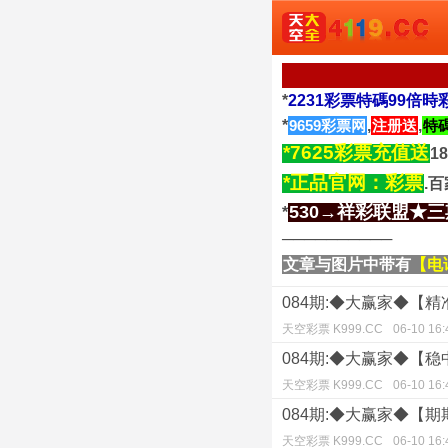
*
2231彩票特碼99倍時
*
9659彩票网
,
注册送
,
特碼
*7625彩票充值送
1
*正品官网：彩票
.
530→祥彩联盟★
*
──────────
文章与图片中带有
【电
084期:◆大赢家◆【
天空彩票 K999.CC
06-10 16:
084期:◆大赢家◆【
天空彩票 K999.CC
06-10 16:
084期:◆大赢家◆【
天空彩票 K999.CC
06-10 16: