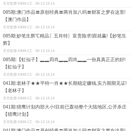
天空彩票 K999.CC
06-13 16:14
085期:澳门作品〓原创经典〓两肖加八码〓财富之梦在这里!
【澳门作品】
天空彩票 K999.CC
06-13 16:14
085期:妙笔生辉℃精品〖五肖特〗富贵险求!跟就赢!【妙笔生
辉】
天空彩票 K999.CC
06-13 16:14
085期:【虹仙子】▂▂四肖▂▂四肖▂▂一份真真正正的好!
【虹仙子】
天空彩票 K999.CC
06-13 16:14
041期:老林子★★平特一肖★★长期稳定赚钱,实力期期见证!
【老林子】
天空彩票 K999.CC
06-13 16:14
041期:猎鹰计划内部大小!目前已轰动整个大陆地区,公开杀庄
【猎鹰计划】
天空彩票 K999.CC
06-13 16:14
041期:澳门作品〓原创经典〓两肖加八码〓财富之梦在这里!