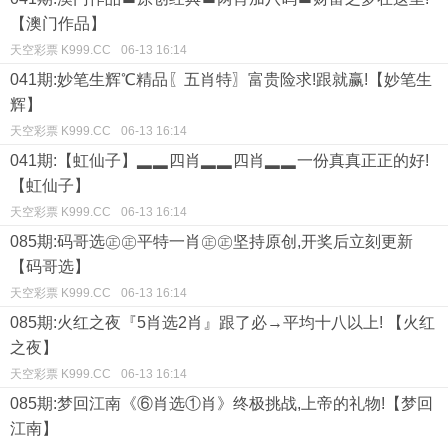
【澳门作品】
天空彩票 K999.CC
06-13 16:14
041期:妙笔生辉℃精品〖五肖特〗富贵险求!跟就赢!【妙笔生
辉】
天空彩票 K999.CC
06-13 16:14
041期:【虹仙子】▂▂四肖▂▂四肖▂▂一份真真正正的好!
【虹仙子】
天空彩票 K999.CC
06-13 16:14
085期:码哥选㊣㊣平特一肖㊣㊣坚持原创,开奖后立刻更新
【码哥选】
天空彩票 K999.CC
06-13 16:14
085期:火红之夜『5肖选2肖』跟了必→平均十八以上! 【火红
之夜】
天空彩票 K999.CC
06-13 16:14
085期:梦回江南《⑥肖选①肖》终极挑战,上帝的礼物!【梦回
江南】