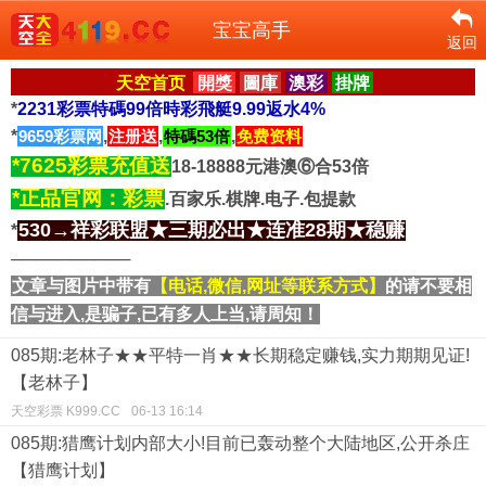
宝宝高手
返回
天空首页
開獎
圖庫
澳彩
掛牌
*
2231彩票特碼99倍時彩飛艇9.99返水4%
*
9659彩票网
,
注册送
,
特碼53倍
,
免费资料
*7625彩票充值送
18-18888元港澳⑥合53倍
*正品官网：彩票
.百家乐.棋牌.电子.包提款
530→祥彩联盟★三期必出★连准28期★稳赚
*
──────────
文章与图片中带有
【电话,微信,网址等联系方式】
的请不要相
信与进入,是骗子,已有多人上当,请周知！
085期:老林子★★平特一肖★★长期稳定赚钱,实力期期见证!
【老林子】
天空彩票 K999.CC
06-13 16:14
085期:猎鹰计划内部大小!目前已轰动整个大陆地区,公开杀庄
【猎鹰计划】