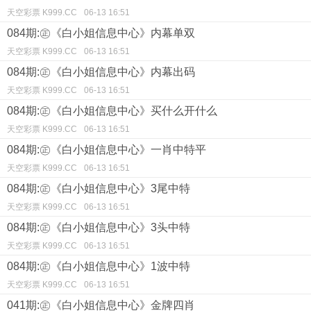
天空彩票 K999.CC
06-13 16:51
084期:㊣《白小姐信息中心》内幕单双
天空彩票 K999.CC
06-13 16:51
084期:㊣《白小姐信息中心》内幕出码
天空彩票 K999.CC
06-13 16:51
084期:㊣《白小姐信息中心》买什么开什么
天空彩票 K999.CC
06-13 16:51
084期:㊣《白小姐信息中心》一肖中特平
天空彩票 K999.CC
06-13 16:51
084期:㊣《白小姐信息中心》3尾中特
天空彩票 K999.CC
06-13 16:51
084期:㊣《白小姐信息中心》3头中特
天空彩票 K999.CC
06-13 16:51
084期:㊣《白小姐信息中心》1波中特
天空彩票 K999.CC
06-13 16:51
041期:㊣《白小姐信息中心》金牌四肖